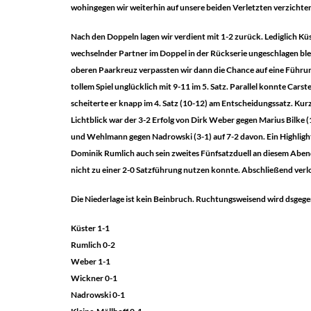
wohingegen wir weiterhin auf unsere beiden Verletzten verzichte
Nach den Doppeln lagen wir verdient mit 1-2 zurück. Lediglich Kü
wechselnder Partner im Doppel in der Rückserie ungeschlagen bl
oberen Paarkreuz verpassten wir dann die Chance auf eine Führun
tollem Spiel unglücklich mit 9-11 im 5. Satz. Parallel konnte Car
scheiterte er knapp im 4. Satz (10-12) am Entscheidungssatz. Kur
Lichtblick war der 3-2 Erfolg von Dirk Weber gegen Marius Bilke (
und Wehlmann gegen Nadrowski (3-1) auf 7-2 davon. Ein Highlight s
Dominik Rumlich auch sein zweites Fünfsatzduell an diesem Abend
nicht zu einer 2-0 Satzführung nutzen konnte. Abschließend verl
Die Niederlage ist kein Beinbruch. Ruchtungsweisend wird dsgegen
Küster 1-1
Rumlich 0-2
Weber 1-1
Wickner 0-1
Nadrowski 0-1