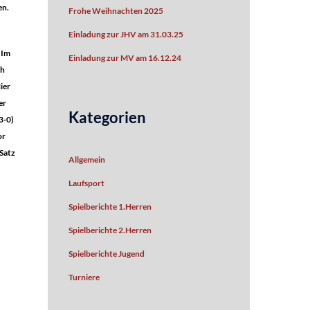
en.
Frohe Weihnachten 2025
Einladung zur JHV am 31.03.25
 Im
Einladung zur MV am 16.12.24
ch
ier
er
Kategorien
3-0)
or
 Satz
Allgemein
Laufsport
Spielberichte 1.Herren
Spielberichte 2.Herren
Spielberichte Jugend
Turniere