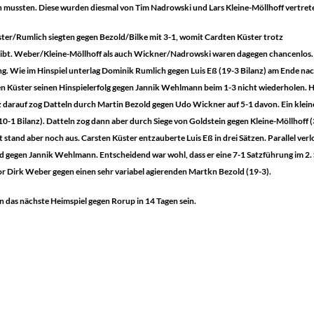
n mussten. Diese wurden diesmal von Tim Nadrowski und Lars Kleine-Möllhoff vertret
ster/Rumlich siegten gegen Bezold/Bilke mit 3-1, womit Cardten Küster trotz
eibt. Weber/Kleine-Möllhoff als auch Wickner/Nadrowski waren dagegen chancenlos.
g. Wie im Hinspiel unterlag Dominik Rumlich gegen Luis Eß (19-3 Bilanz) am Ende na
sten Küster seinen Hinspielerfolg gegen Jannik Wehlmann beim 1-3 nicht wiederholen. H
z darauf zog Datteln durch Martin Bezold gegen Udo Wickner auf 5-1 davon. Ein klein
10-1 Bilanz). Datteln zog dann aber durch Siege von Goldstein gegen Kleine-Möllhoff (
tand aber noch aus. Carsten Küster entzauberte Luis Eß in drei Sätzen. Parallel verl
 gegen Jannik Wehlmann. Entscheidend war wohl, dass er eine 7-1 Satzführung im 2.
or Dirk Weber gegen einen sehr variabel agierenden Martkn Bezold (19-3).
 das nächste Heimspiel gegen Rorup in 14 Tagen sein.