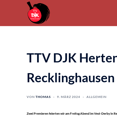
Zum
Inhalt
springen
TTV DJK Herten
Recklinghausen I
VON
THOMAS
9. MÄRZ 2024
ALLGEMEIN
Zwei Premieren feierten wir am Freitsg Abend im Vest-Derby in Re