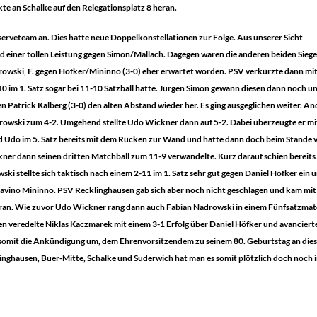
te an Schalke auf den Relegationsplatz 8 heran.
eserveteam an. Dies hatte neue Doppelkonstellationen zur Folge. Aus unserer Sicht
einer tollen Leistung gegen Simon/Mallach. Dagegen waren die anderen beiden Siege
wski, F. gegen Höfker/Mininno (3-0) eher erwartet worden. PSV verkürzte dann mi
0 im 1. Satz sogar bei 11-10 Satzball hatte. Jürgen Simon gewann diesen dann noch u
en Patrick Kalberg (3-0) den alten Abstand wieder her. Es ging ausgeglichen weiter. An
owski zum 4-2. Umgehend stellte Udo Wickner dann auf 5-2. Dabei überzeugte er mi
and Udo im 5. Satz bereits mit dem Rücken zur Wand und hatte dann doch beim Stande 
er dann seinen dritten Matchball zum 11-9 verwandelte. Kurz darauf schien bereits
ki stellte sich taktisch nach einem 2-11 im 1. Satz sehr gut gegen Daniel Höfker ein 
avino Mininno. PSV Recklinghausen gab sich aber noch nicht geschlagen und kam mit 
 heran. Wie zuvor Udo Wickner rang dann auch Fabian Nadrowski in einem Fünfsatzma
sen veredelte Niklas Kaczmarek mit einem 3-1 Erfolg über Daniel Höfker und avanciert
e somit die Ankündigung um, dem Ehrenvorsitzendem zu seinem 80. Geburtstag an die
inghausen, Buer-Mitte, Schalke und Suderwich hat man es somit plötzlich doch noch 