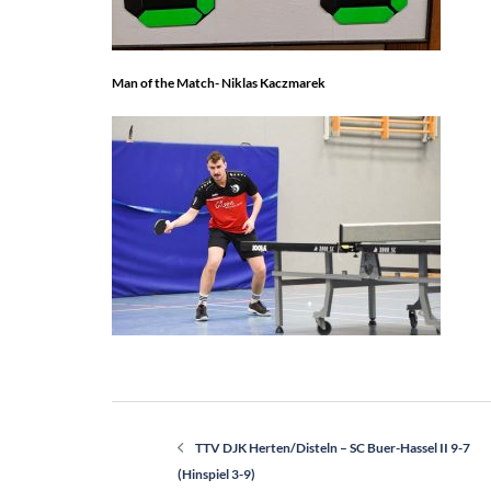
Man of the Match- Niklas Kaczmarek
Beitragsnavigation
TTV DJK Herten/Disteln – SC Buer-Hassel II 9-7
(Hinspiel 3-9)