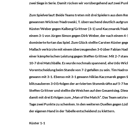
zwei Siege in Serie. Damit rücken wir vorübergehend auf zwei Punk
Zum Spielverlauf: Beide Teams treten mit drei Spielern aus dem R
gewannen Wickner/Nadrowski, T. überraschend deutlich aufgrund 
Küster/Weber gegen Kalberg/Grittner (3-1) und Kaczmarek/Nadro
einem 3-1 von Jürgen Simon gegen Dirk Weber, der nach einem 4-1
dominierte fortan das Spiel. Zum Glück stellte Carsten Küster geg
Mallach verkürzte mit einem überzeugenden 3-0 über Fabian Nadr
einer kämpferischen Leistung gegen Steffen Grittner. Mit 2-7 st
10-7 drei Matchbälle. Es wurde nochmals spannend, ehe Udo Wickn
Vorentscheidung beim Stande von 7-2 gefallen zu sein. Tim Nadrows
gewann mit 3-1. Ebenso mit 3-1 gewann Niklas Kaczmarek gegen S
blitzsauberen 3-0 Erfolgen der arrivierten Stsmmkräfte auf 5-7
Steffen Grittner und stellte die Weichen auf den Gesamtsieg. Die
damit mit drei Erfolgen zum „Man of the Match“. Das Team setzt
Tage zwei Punkte zu schenken. In den weiteren Duellen gegen Lüd
der eigenen Hand in der Tabelle entscheidend zu klettern.
Küster 1-1