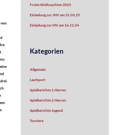
Frohe Weihnachten 2025
Einladung zur JHV am 31.03.25
 von
Einladung zur MV am 16.12.24
t
nd
dre
Kategorien
t
von
 eine
Allgemein
und
Laufsport
drei
tch
Spielberichte 1.Herren
e
Spielberichte 2.Herren
sem
in
Spielberichte Jugend
Turniere