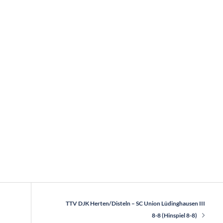
TTV DJK Herten/Disteln – SC Union Lüdinghausen III
8-8 (Hinspiel 8-8)