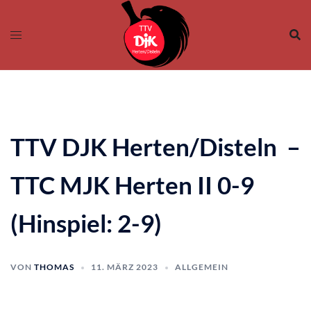
Zum
Inhalt
springen
TTV DJK Herten/Disteln –
TTC MJK Herten II 0-9
(Hinspiel: 2-9)
VON
THOMAS
11. MÄRZ 2023
ALLGEMEIN